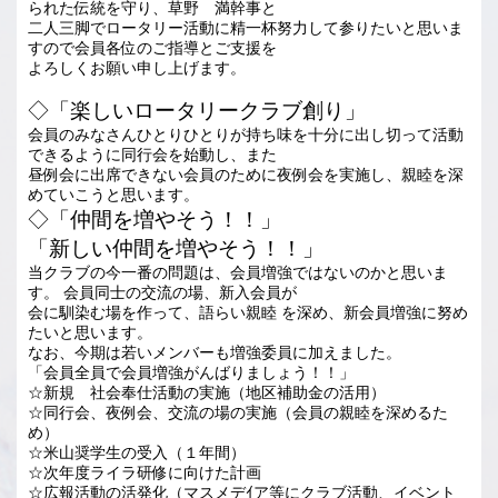
られた伝統を守り、草野 満幹事と
二人三脚でロータリー活動に精一杯努力して参りたいと思いま
すので会員各位のご指導とご支援を
よろしくお願い申し上げます。
◇「楽しいロータリークラブ創り」
会員のみなさんひとりひとりが持ち味を十分に出し切って活動
できるように同行会を始動し、また
昼例会に出席できない会員のために夜例会を実施し、親睦を深
めていこうと思います。
◇「仲間を増やそう！！」
「新しい仲間を増やそう！！」
当クラブの今一番の問題は、会員増強ではないのかと思いま
す。 会員同士の交流の場、新入会員が
会に馴染む場を作って、語らい親睦 を深め、新会員増強に努め
たいと思います。
なお、今期は若いメンバーも増強委員に加えました。
「会員全員で会員増強がんばりましょう！！」
☆新規 社会奉仕活動の実施（地区補助金の活用）
☆同行会、夜例会、交流の場の実施（会員の親睦を深めるた
め）
☆米山奨学生の受入（１年間）
☆次年度ライラ研修に向けた計画
☆広報活動の活発化（マスメデｲア等にクラブ活動、イベント