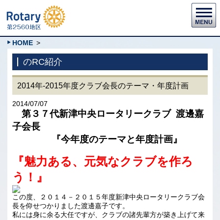
HOME
>
のRC紹介
2014年-2015年度クラブ会長のテーマ・年度計画
2014/07/07
第３７代新津中央ロータリークラブ 渡邊
嘉
子会長
『
今年度のテーマと年度計画』
『魅力ある、元気なクラブを作ろ
う！』
この度、２０１４－２０１５年度新津中央ロータリークラブ会
長を仰せつかりました渡邊嘉子です。
私には身に余る大任ですが、クラブの諸先輩方が築き上げて来