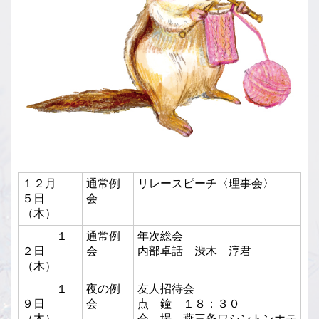
１２月
通常例
リレースピーチ〈理事会〉
５日
会
（木）
１
通常例
年次総会
２日
会
内部卓話 渋木 淳君
（木）
１
夜の例
友人招待会
９日
会
点 鐘 １８：３０
（木）
会 場 燕三条ワシントンホテ