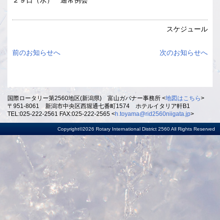
２９日（水） 通常例会
スケジュール
前のお知らせへ
次のお知らせへ
国際ロータリー第2560地区(新潟県) 富山ガバナー事務所 <
地図はこちら
>
〒951-8061 新潟市中央区西堀通七番町1574 ホテルイタリア軒B1
TEL:025-222-2561 FAX:025-222-2565 <
h.toyama@rid2560niigata.jp
>
Copyright©2026 Rotary International District 2560 All Rights Reserved