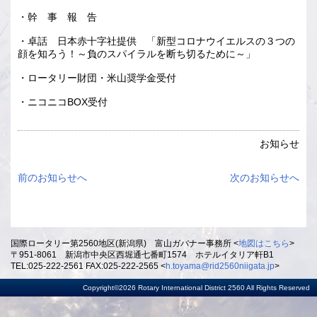
・幹 事 報 告
・卓話 日本赤十字社提供 「新型コロナウイエルスの３つの
顔を知ろう！～負のスパイラルを断ち切るために～」
・ロータリー財団・米山奨学金受付
・ニコニコBOX受付
お知らせ
前のお知らせへ
次のお知らせへ
国際ロータリー第2560地区(新潟県) 富山ガバナー事務所 <
地図はこちら
>
〒951-8061 新潟市中央区西堀通七番町1574 ホテルイタリア軒B1
TEL:025-222-2561 FAX:025-222-2565 <
h.toyama@rid2560niigata.jp
>
Copyright©2026 Rotary International District 2560 All Rights Reserved