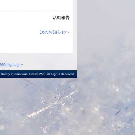
活動報告
次のお知らせへ
60niigata.jp
>
otary International District 2560 All Rights Reserved