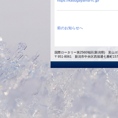
https://kasugayama-rc.jp/
前のお知らせへ
国際ロータリー第2560地区(新潟県) 富山ガ
〒951-8061 新潟市中央区西堀通七番町1574 ホテ