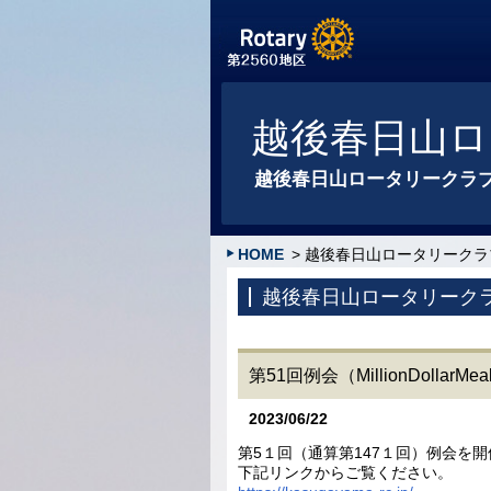
越後春日山ロ
越後春日山ロータリークラ
HOME
> 越後春日山ロータリークラ
越後春日山ロータリーク
第51回例会（MillionDollarMe
2023/06/22
第5１回（通算第147１回）例会を
下記リンクからご覧ください。