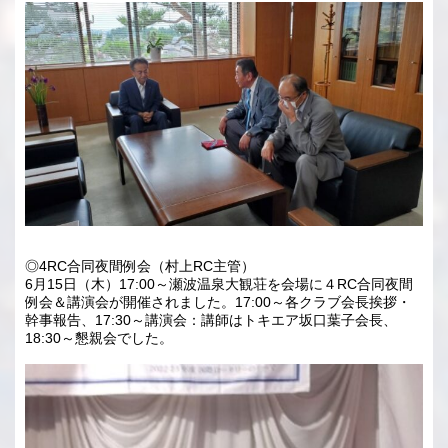
◎4RC合同夜間例会（村上RC主管）
6月15日（木）17:00～瀬波温泉大観荘を会場に４RC合同夜間
例会＆講演会が開催されました。17:00～各クラブ会長挨拶・
幹事報告、17:30～講演会：講師はトキエア坂口葉子会長、
18:30～懇親会でした。