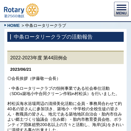
HOME
> 中条ロータリークラブ
中条ロータリークラブの活動報告
2022-2023年度 第44回例会
2023/06/21
◎会長挨拶（伊藤敬一会長）
・中条ロータリークラブの恒例事業である社会奉仕活動
（SDGs築地小中合同クリーン作戦in村松浜）を行いました。
村松浜海水浴場周辺の清掃美化活動に会員・事務局合わせて約
40名の皆さんに参加頂き、築地小・中学校の全校生徒の皆さ
ん・教職員の皆さん、地元である築地地区自治会・胎内市住み
よい郷土づくり協議会（住み郷）・胎内市教育委員会他、ボラ
ンティア団体総勢200名以上の方々と活動し、海岸(浜)をきれい
に清掃する事が出来ました。