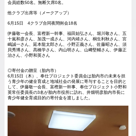
会員総数50名。無断欠席0名。
他クラブ出席等（メークアップ）
6月15日 4クラブ合同夜間例会18名
伊藤敬一会長、富樫新一幹事、福田始弘さん、堀川敬さん、五
十嵐和彦さん、加茂一成さん、河内靖さん、桐生利秋さん、宮
嶋誠一さん、延本龍太郎さん、小野正義さん、佐藤昭さん、須
貝秀博さん、髙橋学さん、内山明さん、山﨑堅輔さん、伊藤正
治さん、小野和英さん
◎寄付金の贈呈（胎内市）
6月15日（木）、奉仕プロジェクト委員会は胎内市の未来を担
う青少年の健全育成と地域社会の発展に寄与することを目的と
して、伊藤敬一会長、富樫新一幹事、奉仕プロジェクト小野和
英常任委員長の3名が胎内市役所に訪れ、井畑明彦胎内市長に
青少年健全育成目的の寄付金を渡しました。