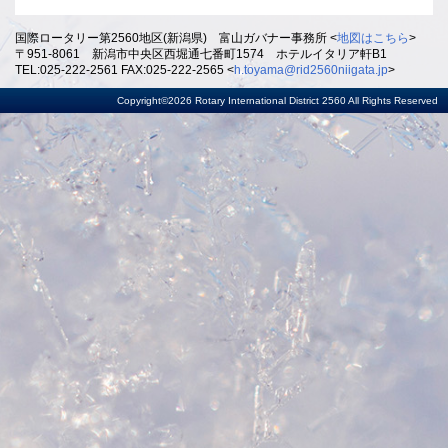
国際ロータリー第2560地区(新潟県) 富山ガバナー事務所 <
地図はこちら
>
〒951-8061 新潟市中央区西堀通七番町1574 ホテルイタリア軒B1
TEL:025-222-2561 FAX:025-222-2565 <
h.toyama@rid2560niigata.jp
>
Copyright©2026 Rotary International District 2560 All Rights Reserved