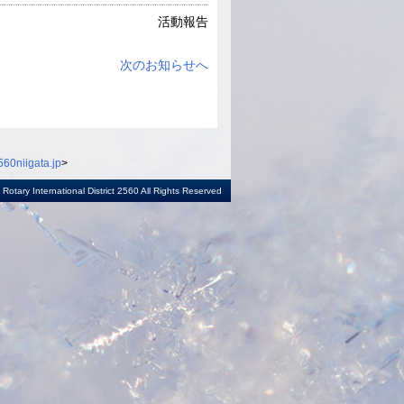
活動報告
次のお知らせへ
60niigata.jp
>
otary International District 2560 All Rights Reserved