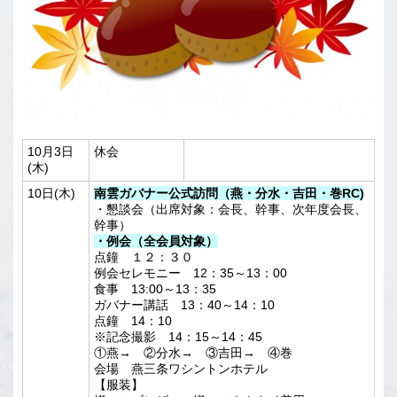
10月3日
休会
(木)
10日(木)
南雲ガバナー公式訪問（燕・分水・吉田・巻RC)
・懇談会（出席対象：会長、幹事、次年度会長、
幹事）
・例会（全会員対象）
点鐘 １２：３０
例会セレモニー 12：35～13：00
食事 13:00～13：35
ガバナー講話 13：40～14：10
点鐘 14：10
※記念撮影 14：15～14：45
①燕→ ②分水→ ③吉田→ ④巻
会場 燕三条ワシントンホテル
【服装】