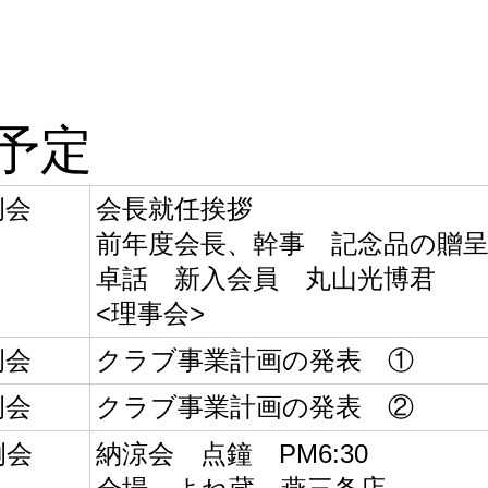
予定
例会
会長就任挨拶
前年度会長、幹事 記念品の贈
卓話 新入会員 丸山光博君
<理事会>
例会
クラブ事業計画の発表 ①
例会
クラブ事業計画の発表 ②
例会
納涼会 点鐘 PM6:30