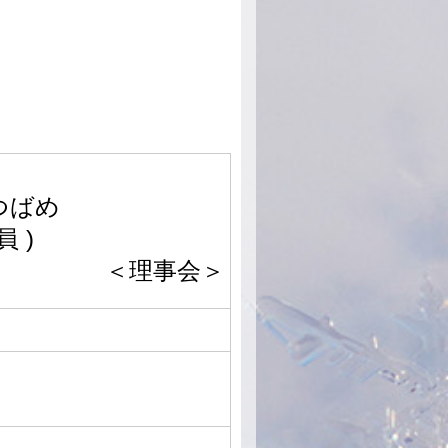
つばめ
 )
＜理事会＞