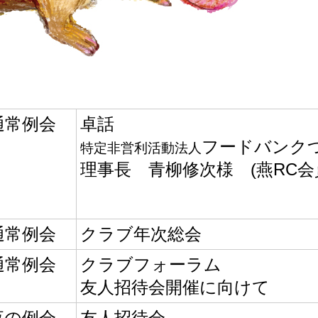
通常例会
卓話
フードバンク
特定非営利活動法人
理事長 青柳修次様 (燕RC会員
通常例会
クラブ年次総会
通常例会
クラブフォーラム
友人招待会開催に向けて
夜の例会
友人招待会