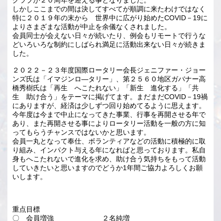
クラブが２０周年を迎える事となりました。
しかしここまでの間は決してすべてが順調に来たわけではなく
特に２０１９年の末から 世界中に広がり始めたCOVID－19に
よりさまざまな活動が中止を余儀なくされました。
会員同士が会えない日々が続いたり、例会もリモートで行うな
どいろいろな制約にしばられ満足に活動出来ない日々が続きま
した。
２０２２－２３年度国際ロータリー会長ジェニファー・ジョー
ンズ氏は「イマジンロ―タリー」、第２５６０地区ガバナー高
橋秀樹氏は「再生 へこたれない」「新生 進化する」「共
生 助け合う」をテーマに掲げてます。まだまだCOVID－19禍
にありますが、経済は少しずつ回り始めてるように思えます。
今年度は今まで中止になってきた事業、行事を再開させる年で
あり、また再開させる事によりロータリー活動を一般の方に知
ってもらうチャンスではないかと思います。
会員一丸となって奉仕、ボランティアなどの活動に積極的に取
り組み、インパクト与える年になればと思っております。私自
身もへこたれないで進化を求め、助け合う気持ちをもって活動
していきたいと思いますのでどうか1年間ご協力よろしくお願
いします。
重点目標
〇 会員増強 ２名純増