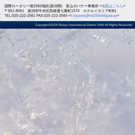
国際ロータリー第2560地区(新潟県) 富山ガバナー事務所 <
地図はこちら
>
〒951-8061 新潟市中央区西堀通七番町1574 ホテルイタリア軒B1
TEL:025-222-2561 FAX:025-222-2565 <
h.toyama@rid2560niigata.jp
>
Copyright©2026 Rotary International District 2560 All Rights Reserved