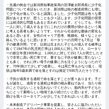
・先週の例会では新潟県知事政策局の宮澤健太郎局長に少子化
問題について卓話をいただき、新潟県は他の都道府県にも増し
て少子化が進んでいると認識しました。少子化問題は色々な要
因がありますが、思うことを少々話します。少子化問題の背景
には経済的な問題もあると言われています。どうしても、子供
一人に対して成人するまでにこれだけの費用が掛かるという風
に考える若者も多いようです。それから社会的な価値の変化も
あると思います。女性のキャリア思考、晩婚化、様々なことが
絡んでいるように思います。ロータリーの月間でも7月は「母
子の健康月間」です。以前は生まれた子どもが成人する確率は
低くて1947年の乳児死亡率は1,000人に対し76.7人、ロータリ
ーの創立年度1905年は、1,000人に対して151.7人が死亡したそ
うで非常に高い死亡率です。要するに子供が健康に育たないこ
とも多く、それに伴い母子の健康に力を注ぐようになったので
す。70年掛けて少しずつ改善し、今は死亡率もかなり低く、現
状は毎年5歳未満で命を落とすのは推定で590万人だそうです。
・子供が成長する過程で命を落とすことが度々あります。子ど
もが誕生し、成長する過程は奇跡の積み重ねであり、当たり前
のことではないことを忘れないでください。胎内市が子どもた
ちにとって素晴らしい地域であり続けたいと思います。その手
助けを我々ロータリアンが少しでもできればいいと思います。
・未来創造アグリパーク事業を提案し、皆さんに協力いただい
ていますが、本日は現地に砂を入れています。17日に畑になる