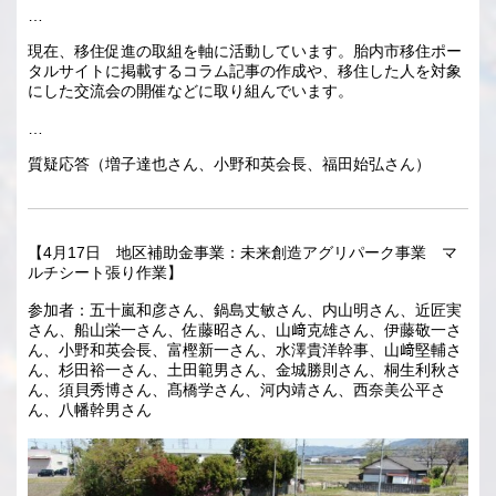
…
現在、移住促進の取組を軸に活動しています。胎内市移住ポー
タルサイトに掲載するコラム記事の作成や、移住した人を対象
にした交流会の開催などに取り組んでいます。
…
質疑応答（増子達也さん、小野和英会長、福田始弘さん）
【4月17日 地区補助金事業：未来創造アグリパーク事業 マ
ルチシート張り作業】
参加者：五十嵐和彦さん、鍋島丈敏さん、内山明さん、近匠実
さん、船山栄一さん、佐藤昭さん、山﨑克雄さん、伊藤敬一さ
ん、小野和英会長、富樫新一さん、水澤貴洋幹事、山﨑堅輔さ
ん、杉田裕一さん、土田範男さん、金城勝則さん、桐生利秋さ
ん、須貝秀博さん、髙橋学さん、河内靖さん、西奈美公平さ
ん、八幡幹男さん