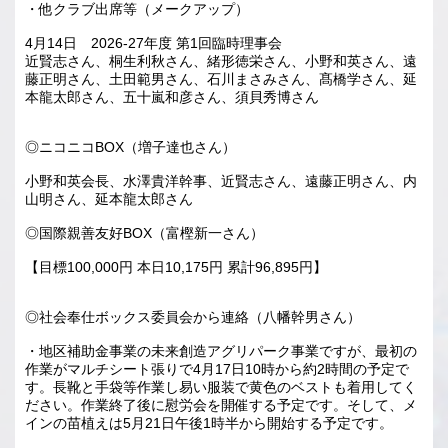
・他クラブ出席等（メークアップ）
4月14日 2026-27年度 第1回臨時理事会
近賢志さん、桐生利秋さん、緒形徳栄さん、小野和英さん、遠
藤正明さん、土田範男さん、石川まさみさん、髙橋学さん、延
本龍太郎さん、五十嵐和彦さん、須貝秀博さん
◎ニコニコBOX（増子達也さん）
小野和英会長、水澤貴洋幹事、近賢志さん、遠藤正明さん、内
山明さん、延本龍太郎さん
◎国際親善友好BOX（富樫新一さん）
【目標100,000円 本日10,175円 累計96,895円】
◎社会奉仕ボックス委員会から連絡（八幡幹男さん）
・地区補助金事業の未来創造アグリパーク事業ですが、最初の
作業がマルチシート張りで4月17日10時から約2時間の予定で
す。長靴と手袋等作業し易い服装で黄色のベストも着用してく
ださい。作業終了後に慰労会を開催する予定です。そして、メ
インの苗植えは5月21日午後1時半から開始する予定です。