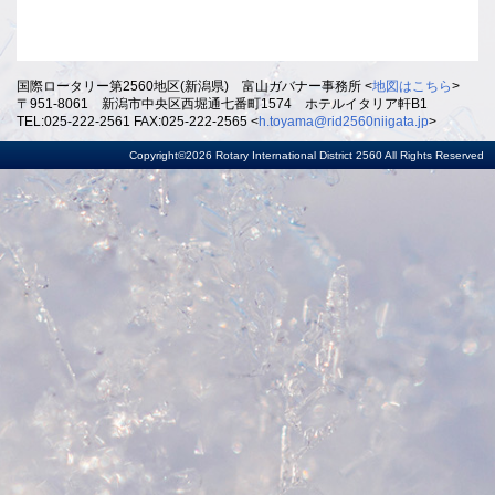
国際ロータリー第2560地区(新潟県) 富山ガバナー事務所 <
地図はこちら
>
〒951-8061 新潟市中央区西堀通七番町1574 ホテルイタリア軒B1
TEL:025-222-2561 FAX:025-222-2565 <
h.toyama@rid2560niigata.jp
>
Copyright©2026 Rotary International District 2560 All Rights Reserved