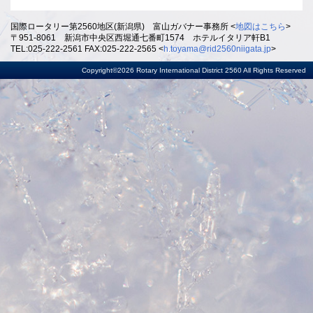
国際ロータリー第2560地区(新潟県) 富山ガバナー事務所 <
地図はこちら
>
〒951-8061 新潟市中央区西堀通七番町1574 ホテルイタリア軒B1
TEL:025-222-2561 FAX:025-222-2565 <
h.toyama@rid2560niigata.jp
>
Copyright©2026 Rotary International District 2560 All Rights Reserved