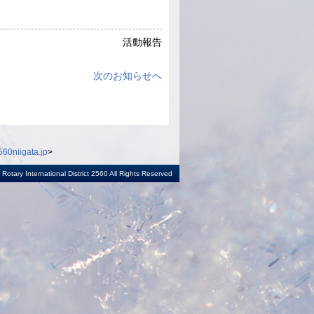
活動報告
次のお知らせへ
60niigata.jp
>
otary International District 2560 All Rights Reserved