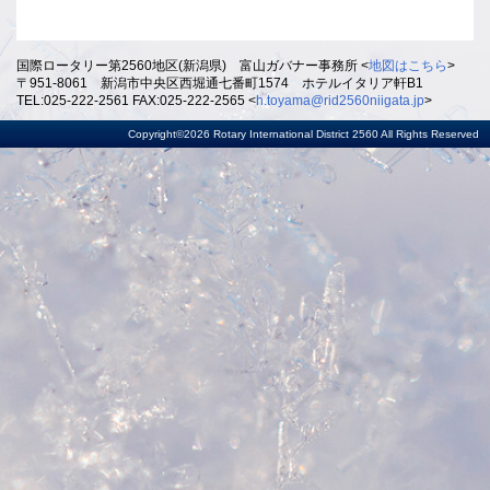
国際ロータリー第2560地区(新潟県) 富山ガバナー事務所 <
地図はこちら
>
〒951-8061 新潟市中央区西堀通七番町1574 ホテルイタリア軒B1
TEL:025-222-2561 FAX:025-222-2565 <
h.toyama@rid2560niigata.jp
>
Copyright©2026 Rotary International District 2560 All Rights Reserved