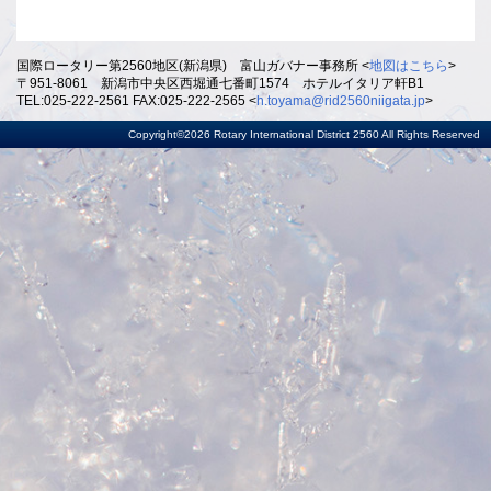
国際ロータリー第2560地区(新潟県) 富山ガバナー事務所 <
地図はこちら
>
〒951-8061 新潟市中央区西堀通七番町1574 ホテルイタリア軒B1
TEL:025-222-2561 FAX:025-222-2565 <
h.toyama@rid2560niigata.jp
>
Copyright©2026 Rotary International District 2560 All Rights Reserved