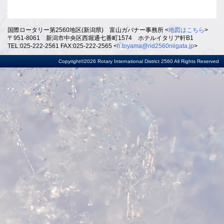
国際ロータリー第2560地区(新潟県) 富山ガバナー事務所 <
地図はこちら
>
〒951-8061 新潟市中央区西堀通七番町1574 ホテルイタリア軒B1
TEL:025-222-2561 FAX:025-222-2565 <
h.toyama@rid2560niigata.jp
>
Copyright©2026 Rotary International District 2560 All Rights Reserved