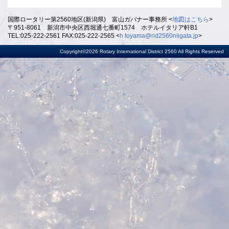
国際ロータリー第2560地区(新潟県) 富山ガバナー事務所 <
地図はこちら
>
〒951-8061 新潟市中央区西堀通七番町1574 ホテルイタリア軒B1
TEL:025-222-2561 FAX:025-222-2565 <
h.toyama@rid2560niigata.jp
>
Copyright©2026 Rotary International District 2560 All Rights Reserved