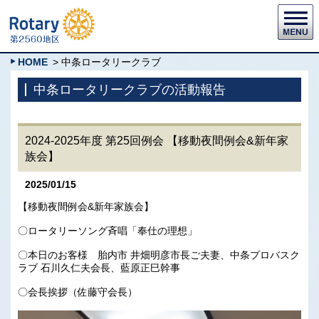
HOME
> 中条ロータリークラブ
中条ロータリークラブの活動報告
2024-2025年度 第25回例会 【移動夜間例会&新年家
族会】
2025/01/15
【移動夜間例会&新年家族会】
〇ロータリーソング斉唱「奉仕の理想」
〇本日のお客様 胎内市 井畑明彦市長ご夫妻、中条プロバスク
ラブ 石川久仁夫会長、藍原正巳幹事
〇会長挨拶（佐藤守会長）