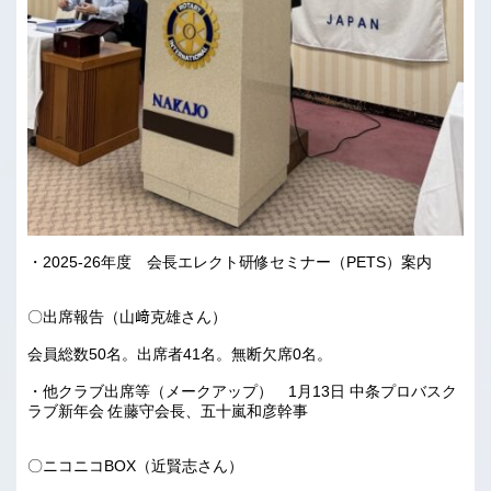
・2025-26年度 会長エレクト研修セミナー（PETS）案内
〇出席報告（山﨑克雄さん）
会員総数50名。出席者41名。無断欠席0名。
・他クラブ出席等（メークアップ） 1月13日 中条プロバスク
ラブ新年会 佐藤守会長、五十嵐和彦幹事
〇ニコニコBOX（近賢志さん）