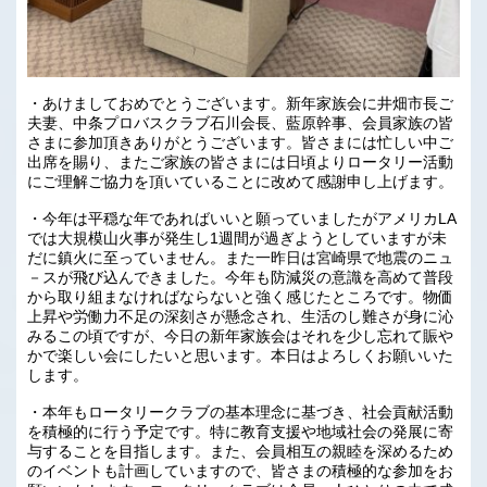
・あけましておめでとうございます。新年家族会に井畑市長ご
夫妻、中条プロバスクラブ石川会長、藍原幹事、会員家族の皆
さまに参加頂きありがとうございます。皆さまには忙しい中ご
出席を賜り、またご家族の皆さまには日頃よりロータリー活動
にご理解ご協力を頂いていることに改めて感謝申し上げます。
・今年は平穏な年であればいいと願っていましたがアメリカLA
では大規模山火事が発生し1週間が過ぎようとしていますが未
だに鎮火に至っていません。また一昨日は宮崎県で地震のニュ
－スが飛び込んできました。今年も防減災の意識を高めて普段
から取り組まなければならないと強く感じたところです。物価
上昇や労働力不足の深刻さが懸念され、生活のし難さが身に沁
みるこの頃ですが、今日の新年家族会はそれを少し忘れて賑や
かで楽しい会にしたいと思います。本日はよろしくお願いいた
します。
・本年もロータリークラブの基本理念に基づき、社会貢献活動
を積極的に行う予定です。特に教育支援や地域社会の発展に寄
与することを目指します。また、会員相互の親睦を深めるため
のイベントも計画していますので、皆さまの積極的な参加をお