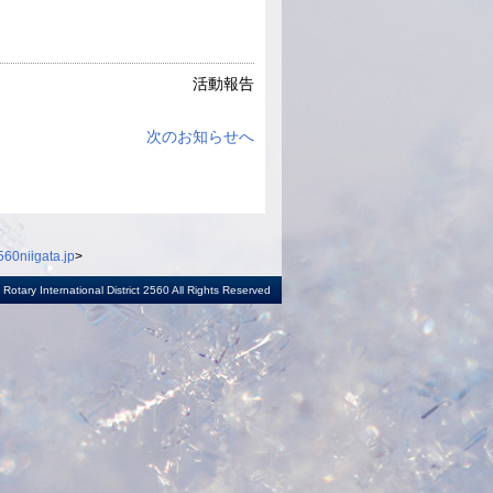
活動報告
次のお知らせへ
60niigata.jp
>
otary International District 2560 All Rights Reserved