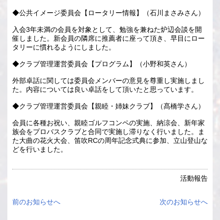
◆公共イメージ委員会【ロータリー情報】（石川まさみさん）
入会3年未満の会員を対象として、勉強を兼ねた炉辺会談を開
催しました。新会員の隣席に推薦者に座って頂き、早目にロー
タリーに慣れるようにしました。
◆クラブ管理運営委員会【プログラム】（小野和英さん）
外部卓話に関しては委員会メンバーの意見を尊重し実施しまし
た。内容については良い卓話をして頂いたと思っています。
◆クラブ管理運営委員会【親睦・姉妹クラブ】（髙橋学さん）
会員に各種お祝い、親睦ゴルフコンペの実施、納涼会、新年家
族会をプロバスクラブと合同で実施し滞りなく行いました。ま
た大曲の花火大会、笛吹RCの周年記念式典に参加、立山登山な
どを行いました。
活動報告
前のお知らせへ
次のお知らせへ