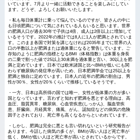
いています。7月より一緒に活動できることを楽しみにしてい
ます。どうぞ、よろしくお願いいたします。
・私も毎日体重計に乗って悩んでいるのですが、皆さんの中に
も日頃肥満について気にされている人もいると思います。世界
の肥満人口が過去30年で子供は4倍、成人は2倍以上に増加して
いるそうです。2022年の推計では8人に1人が肥満とされていま
す。このまま各国で対策を講じなければ2035年までに世界の人
口の半数以上が肥満または過体重になると警告しています。ご
存知のように肥満の指標となるBMI（体格指数）は体重を身長
の二乗で割った値で25以上30未満を過体重と言い、30以上を肥
満と定めています。日本では欧米諸国と比べBMIが低いにも関
わらず糖尿病の発症率が高いため、日本肥満学会では25以上を
肥満と独自に定めています。日本人の近年の肥満の割合は、男
性が30％、女性が20％くらいで推移しているそうです。
・一方、日本は高所得の国では唯一、女性が低体重の方が多い
国となっています。言わずと知れず肥満を悪とする理由は、高
血圧、脂質異常、糖尿病、心血管疾患(しっかん)、脳血管疾
患、肝臓病、月経異常、痛風、がん、認知症などの病気の危険
因子とされており、死亡率も高くなるからといわれています。
・しかし、肥満は完全に悪とも言い切れないという研究報告が
あります。今話した病気の多くが、BMIが高い人ほど死亡率が
低く、BMIが低い人ほど死亡率が高いとされているからです。