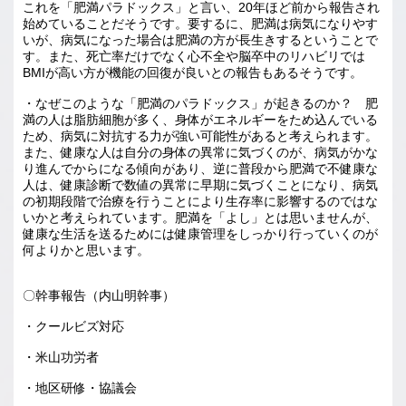
これを「肥満パラドックス」と言い、20年ほど前から報告され
始めていることだそうです。要するに、肥満は病気になりやす
いが、病気になった場合は肥満の方が長生きするということで
す。また、死亡率だけでなく心不全や脳卒中のリハビリでは
BMIが高い方が機能の回復が良いとの報告もあるそうです。
・なぜこのような「肥満のパラドックス」が起きるのか？ 肥
満の人は脂肪細胞が多く、身体がエネルギーをため込んでいる
ため、病気に対抗する力が強い可能性があると考えられます。
また、健康な人は自分の身体の異常に気づくのが、病気がかな
り進んでからになる傾向があり、逆に普段から肥満で不健康な
人は、健康診断で数値の異常に早期に気づくことになり、病気
の初期段階で治療を行うことにより生存率に影響するのではな
いかと考えられています。肥満を「よし」とは思いませんが、
健康な生活を送るためには健康管理をしっかり行っていくのが
何よりかと思います。
〇幹事報告（内山明幹事）
・クールビズ対応
・米山功労者
・地区研修・協議会