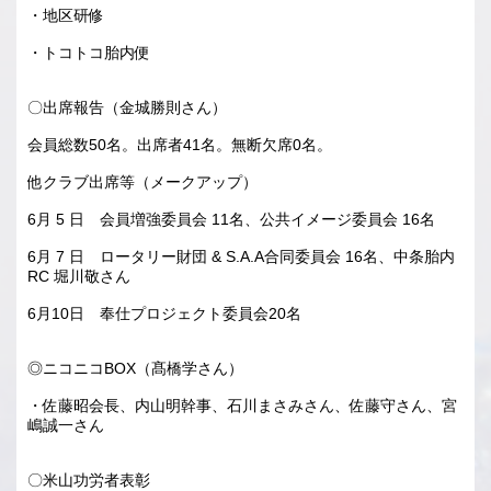
・地区研修
・トコトコ胎内便
〇出席報告（金城勝則さん）
会員総数50名。出席者41名。無断欠席0名。
他クラブ出席等（メークアップ）
6月 5 日 会員増強委員会 11名、公共イメージ委員会 16名
6月 7 日 ロータリー財団 & S.A.A合同委員会 16名、中条胎内
RC 堀川敬さん
6月10日 奉仕プロジェクト委員会20名
◎ニコニコBOX（髙橋学さん）
・佐藤昭会長、内山明幹事、石川まさみさん、佐藤守さん、宮
嶋誠一さん
〇米山功労者表彰