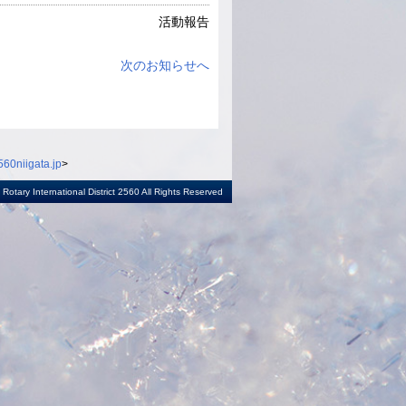
活動報告
次のお知らせへ
60niigata.jp
>
otary International District 2560 All Rights Reserved