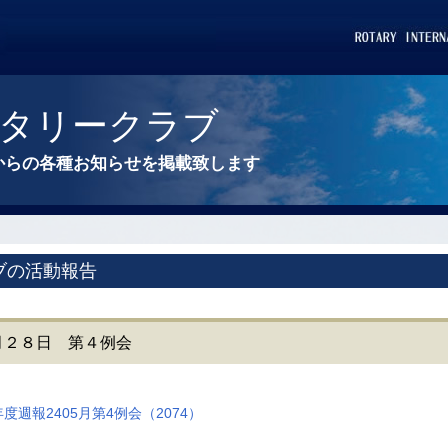
タリークラブ
からの各種お知らせを掲載致します
ブの活動報告
央５月２８日 第４例会
4年度週報2405月第4例会（2074）