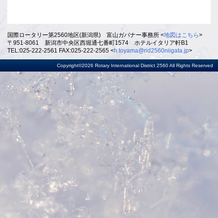
国際ロータリー第2560地区(新潟県) 富山ガバナー事務所 <
地図はこちら
>
〒951-8061 新潟市中央区西堀通七番町1574 ホテルイタリア軒B1
TEL:025-222-2561 FAX:025-222-2565 <
h.toyama@rid2560niigata.jp
>
Copyright©2026 Rotary International District 2560 All Rights Reserved