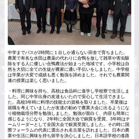
中学までバスが2時間に１台しか通らない田舎で育ちました。
農業で有名な水田は農薬の代わりに合鴨を放して雑草や害虫駆
除をする人に優しい合鴨農法が始まった地域です。小学校は自
然を大切に全ての生徒が農家に通い手伝いをしました。中学校
は学業が大変で成績も悪く勉強を諦めました。それでも農業関
連の授業は楽しく思いました。
・料理に興味を持ち、高校は食品科に進学し学校寮で生活しま
した。同じ中学出身の友達もいたので安心して生活できまし
た。高校3年時に料理の技能士の資格を取りました。卒業後は
就職を考えていましたが友達の勧めで農業大会に出るようにな
り植物栽培分野を勉強しました。勉強が面白く、内容も簡単に
感じるようになり、2年時に全国大会で銅賞を受賞、3年時はチ
ームリーダーとして全国大会で銀賞受賞しました。その時に国
際フォーラムの代表に選出され名古屋を訪れました。日本の農
業や生活に興味を持ち留学を決心しました。日本語学校の進路