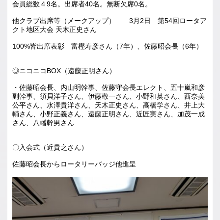
会員総数４9名。出席者40名。無断欠席0名。
他クラブ出席等（メークアップ） 3月2日 第54回ロータア
クト地区大会 天木正史さん
100%皆出席表彰 富樫寿彦さん（7年）、佐藤昭会長（6年）
◎ニコニコBOX（遠藤正明さん）
・佐藤昭会長、内山明幹事、佐藤守会長エレクト、五十嵐和彦
副幹事、須貝洋子さん、伊藤敬一さん、小野和英さん、西奈美
公平さん、水澤貴洋さん、天木正史さん、高橋学さん、井上大
輔さん、小野正義さん、遠藤正明さん、近匠実さん、加茂一成
さん、八幡幹男さん
〇入会式（近貴之さん）
佐藤昭会長からロータリーバッジ他進呈