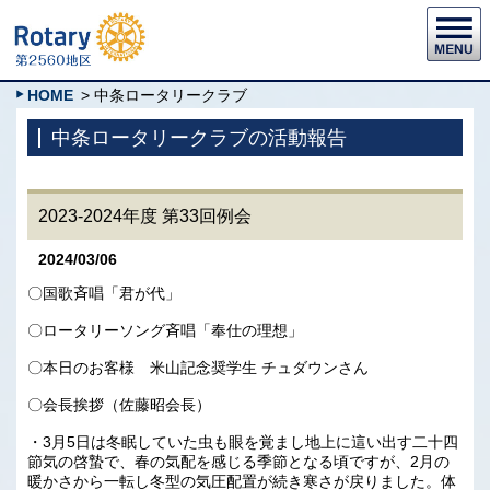
HOME
> 中条ロータリークラブ
中条ロータリークラブの活動報告
2023-2024年度 第33回例会
2024/03/06
〇国歌斉唱「君が代」
〇ロータリーソング斉唱「奉仕の理想」
〇本日のお客様 米山記念奨学生 チュダウンさん
〇会長挨拶（佐藤昭会長）
・3月5日は冬眠していた虫も眼を覚まし地上に這い出す二十四
節気の啓蟄で、春の気配を感じる季節となる頃ですが、2月の
暖かさから一転し冬型の気圧配置が続き寒さが戻りました。体