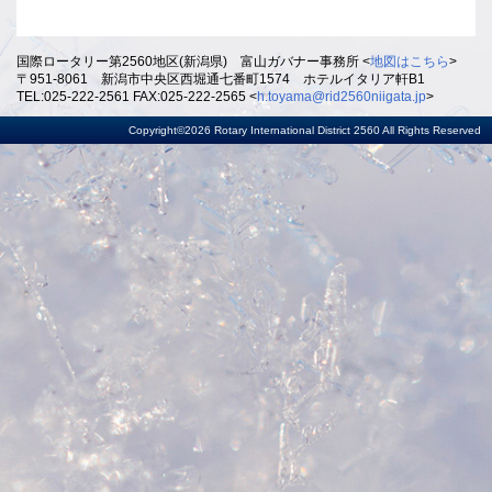
国際ロータリー第2560地区(新潟県) 富山ガバナー事務所 <
地図はこちら
>
〒951-8061 新潟市中央区西堀通七番町1574 ホテルイタリア軒B1
TEL:025-222-2561 FAX:025-222-2565 <
h.toyama@rid2560niigata.jp
>
Copyright©2026 Rotary International District 2560 All Rights Reserved