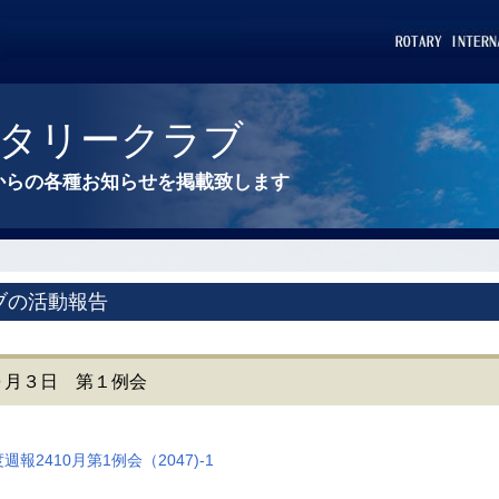
タリークラブ
からの各種お知らせを掲載致します
ブの活動報告
央１０月３日 第１例会
度週報2410月第1例会（2047)-1