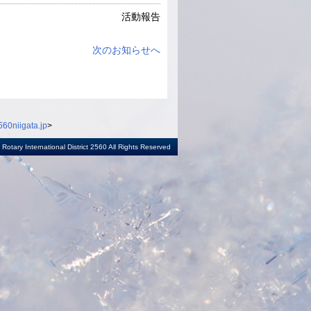
活動報告
次のお知らせへ
60niigata.jp
>
otary International District 2560 All Rights Reserved