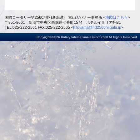
国際ロータリー第2560地区(新潟県) 富山ガバナー事務所 <
地図はこちら
>
〒951-8061 新潟市中央区西堀通七番町1574 ホテルイタリア軒B1
TEL:025-222-2561 FAX:025-222-2565 <
h.toyama@rid2560niigata.jp
>
Copyright©2026 Rotary International District 2560 All Rights Reserved