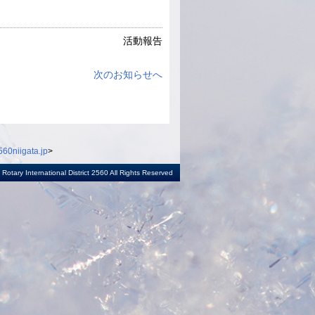
活動報告
次のお知らせへ
60niigata.jp
>
otary International District 2560 All Rights Reserved