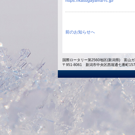
https://kasugayama-rc.jp/
前のお知らせへ
国際ロータリー第2560地区(新潟県) 富山ガ
〒951-8061 新潟市中央区西堀通七番町1574 ホテ