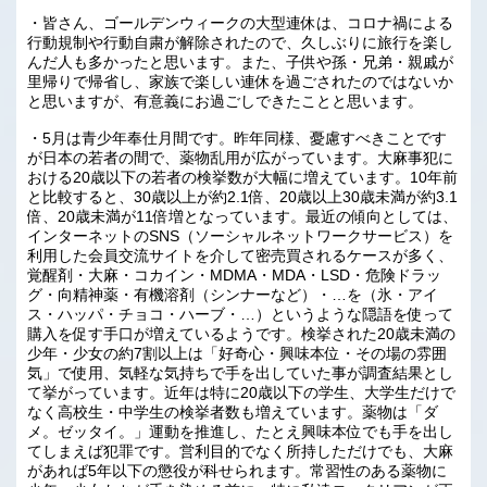
・皆さん、ゴールデンウィークの大型連休は、コロナ禍による
行動規制や行動自粛が解除されたので、久しぶりに旅行を楽し
んだ人も多かったと思います。また、子供や孫・兄弟・親戚が
里帰りで帰省し、家族で楽しい連休を過ごされたのではないか
と思いますが、有意義にお過ごしできたことと思います。
・5月は青少年奉仕月間です。昨年同様、憂慮すべきことです
が日本の若者の間で、薬物乱用が広がっています。大麻事犯に
おける20歳以下の若者の検挙数が大幅に増えています。10年前
と比較すると、30歳以上が約2.1倍、20歳以上30歳未満が約3.1
倍、20歳未満が11倍増となっています。最近の傾向としては、
インターネットのSNS（ソーシャルネットワークサービス）を
利用した会員交流サイトを介して密売買されるケースが多く、
覚醒剤・大麻・コカイン・MDMA・MDA・LSD・危険ドラッ
グ・向精神薬・有機溶剤（シンナーなど）・…を（氷・アイ
ス・ハッパ・チョコ・ハーブ・…）というような隠語を使って
購入を促す手口が増えているようです。検挙された20歳未満の
少年・少女の約7割以上は「好奇心・興味本位・その場の雰囲
気」で使用、気軽な気持ちで手を出していた事が調査結果とし
て挙がっています。近年は特に20歳以下の学生、大学生だけで
なく高校生・中学生の検挙者数も増えています。薬物は「ダ
メ。ゼッタイ。」運動を推進し、たとえ興味本位でも手を出し
てしまえば犯罪です。営利目的でなく所持しただけでも、大麻
があれば5年以下の懲役が科せられます。常習性のある薬物に