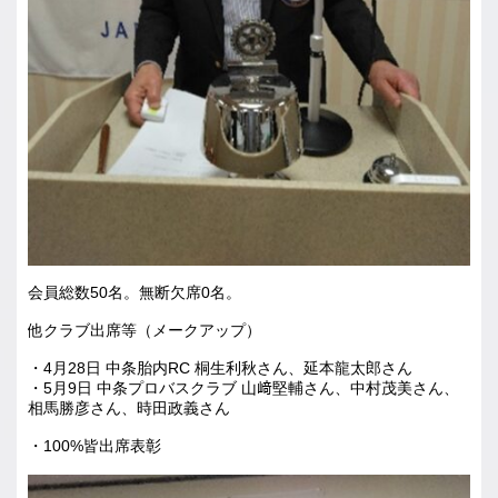
会員総数50名。無断欠席0名。
他クラブ出席等（メークアップ）
・4月28日 中条胎内RC 桐生利秋さん、延本龍太郎さん
・5月9日 中条プロバスクラブ 山﨑堅輔さん、中村茂美さん、
相馬勝彦さん、時田政義さん
・100%皆出席表彰