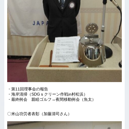
・第11回理事会の報告
・海岸清掃（SDGｓクリーン作戦in村松浜）
・最終例会 親睦ゴルフ→夜間移動例会（魚太）
〇米山功労者表彰（加藤清司さん）