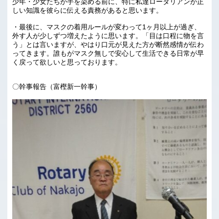
少年・少女たちが手を染める前に、特に私達ロータリアンが正
しい知識を彼らに伝える責務があると思います。
・最後に、マスクの着用ルールが変わって1ヶ月以上が過ぎ、
外す人が少しずつ増えたように思います。「目は口程に物を言
う」とは言いますが、やはり口元が見えた方が断然感情が伝わ
ってきます。誰もがマスク無しで安心して生活できる日常が早
く戻って欲しいと思っております。
〇幹事報告（富樫新一幹事）