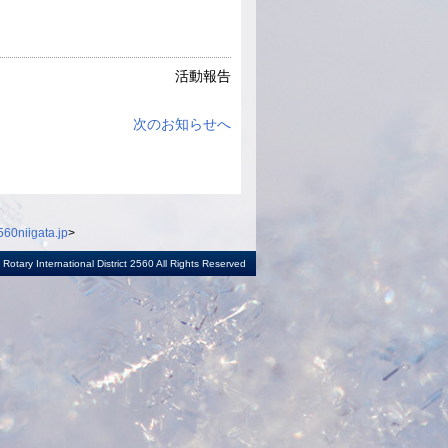
活動報告
次のお知らせへ
60niigata.jp
>
otary International District 2560 All Rights Reserved