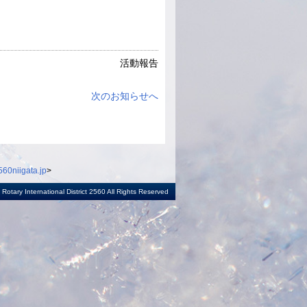
活動報告
次のお知らせへ
60niigata.jp
>
otary International District 2560 All Rights Reserved