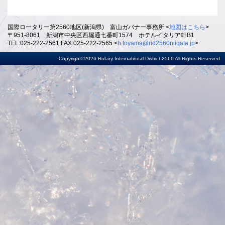
国際ロータリー第2560地区(新潟県) 富山ガバナー事務所 <
地図はこちら
>
〒951-8061 新潟市中央区西堀通七番町1574 ホテルイタリア軒B1
TEL:025-222-2561 FAX:025-222-2565 <
h.toyama@rid2560niigata.jp
>
Copyright©2026 Rotary International District 2560 All Rights Reserved