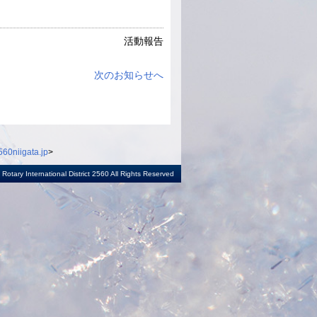
活動報告
次のお知らせへ
60niigata.jp
>
otary International District 2560 All Rights Reserved