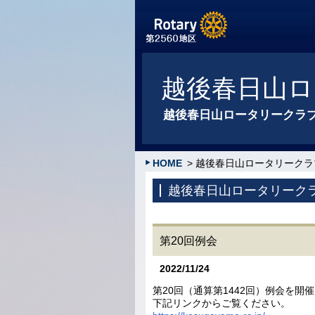
越後春日山ロ
越後春日山ロータリークラ
HOME
> 越後春日山ロータリークラ
越後春日山ロータリーク
第20回例会
2022/11/24
第20回（通算第1442回）例会を開
下記リンクからご覧ください。