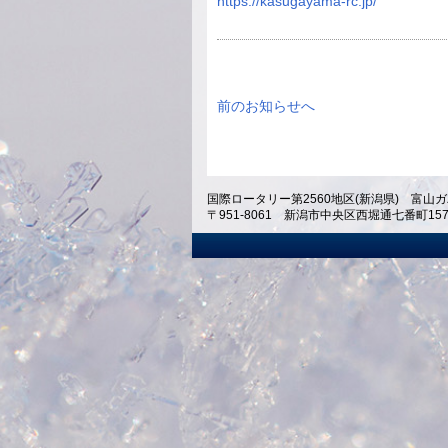
https://kasugayama-rc.jp/
前のお知らせへ
国際ロータリー第2560地区(新潟県) 富山ガ
〒951-8061 新潟市中央区西堀通七番町1574 ホテ