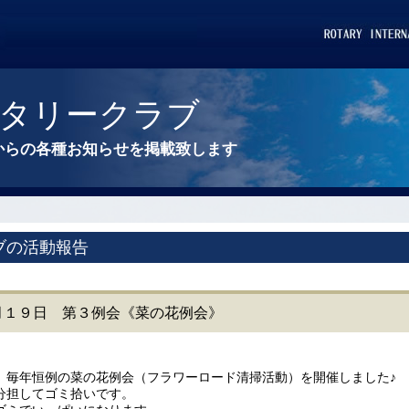
タリークラブ
からの各種お知らせを掲載致します
ブの活動報告
央４月１９日 第３例会《菜の花例会》
）毎年恒例の菜の花例会（フラワーロード清掃活動）を開催しました♪
分担してゴミ拾いです。