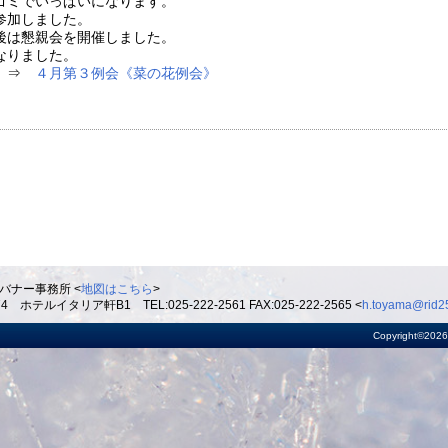
ゴミでいっぱいになります。
参加しました。
後は懇親会を開催しました。
なりました。
。 ⇒
４月第３例会《菜の花例会》
バナー事務所 <
地図はこちら
>
ルイタリア軒B1 TEL:025-222-2561 FAX:025-222-2565 <
h.toyama@rid25
Copyright©2026 R