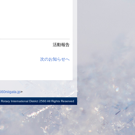
活動報告
次のお知らせへ
60niigata.jp
>
otary International District 2560 All Rights Reserved