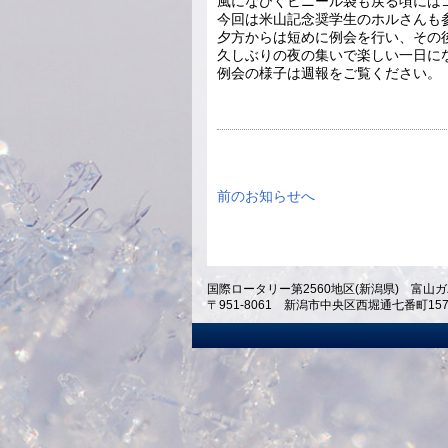
風になびくビニール袋も戻る頃には
今回は米山記念奨学生のホルさんも
夕方からは短めに例会を行い、その
久しぶりの夜の集いで楽しい一日に
例会の様子は週報をご覧ください
前のお知らせへ
国際ロータリー第2560地区(新潟県) 富山ガ
〒951-8061 新潟市中央区西堀通七番町1574 ホテ