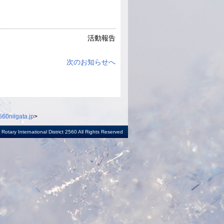
活動報告
次のお知らせへ
60niigata.jp
>
otary International District 2560 All Rights Reserved