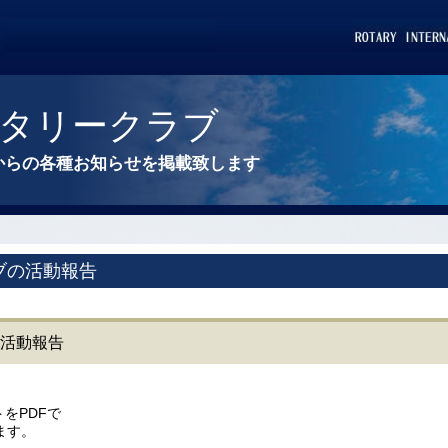
タリークラブ
からの各種お知らせを掲載致します
ブの活動報告
 活動報告
トをPDFで
ます。