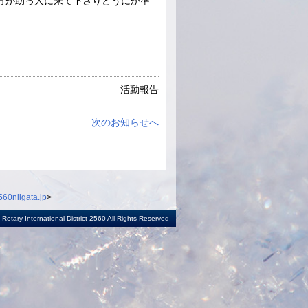
方が助っ人に来て下さりどうにか準
活動報告
次のお知らせへ
60niigata.jp
>
otary International District 2560 All Rights Reserved