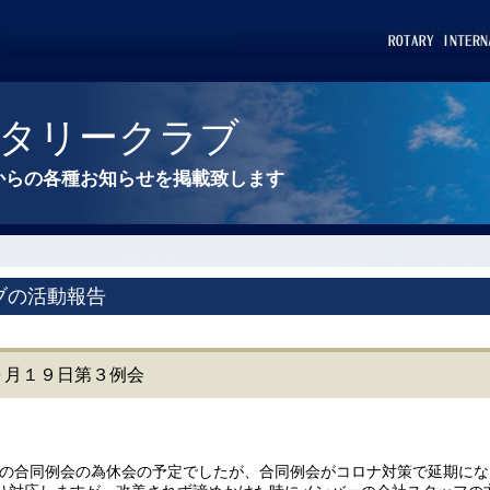
タリークラブ
からの各種お知らせを掲載致します
ブの活動報告
央１０月１９日第３例会
との合同例会の為休会の予定でしたが、合同例会がコロナ対策で延期に