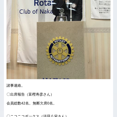
諸事連絡。
〇出席報告（富樫寿彦さん）
会員総数42名。無断欠席0名。
〇ニコニコボックス（須貝八栄さん）