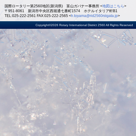
国際ロータリー第2560地区(新潟県) 富山ガバナー事務所 <
地図はこちら
>
〒951-8061 新潟市中央区西堀通七番町1574 ホテルイタリア軒B1
TEL:025-222-2561 FAX:025-222-2565 <
h.toyama@rid2560niigata.jp
>
Copyright©2026 Rotary International District 2560 All Rights Reserved