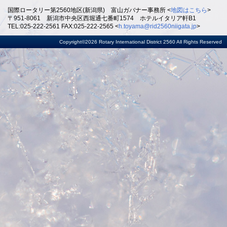
国際ロータリー第2560地区(新潟県) 富山ガバナー事務所 <
地図はこちら
>
〒951-8061 新潟市中央区西堀通七番町1574 ホテルイタリア軒B1
TEL:025-222-2561 FAX:025-222-2565 <
h.toyama@rid2560niigata.jp
>
Copyright©2026 Rotary International District 2560 All Rights Reserved