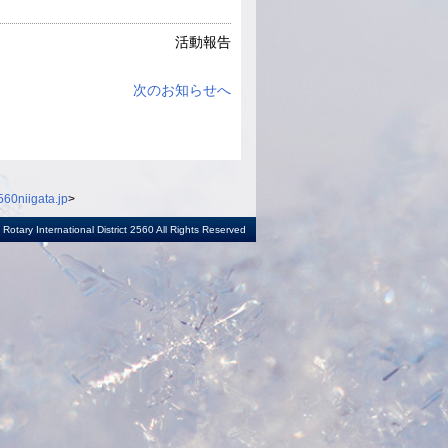
活動報告
次のお知らせへ
60niigata.jp
>
otary International District 2560 All Rights Reserved