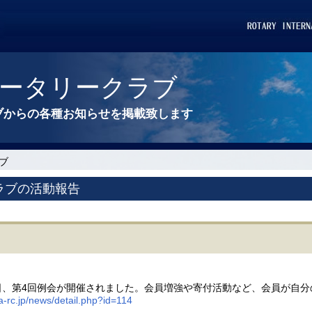
ータリークラブ
ブからの各種お知らせを掲載致します
ブ
ラブの活動報告
5日、第4回例会が開催されました。会員増強や寄付活動など、会員が自
-rc.jp/news/detail.php?id=114