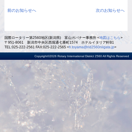
前のお知らせへ
次のお知らせへ
国際ロータリー第2560地区(新潟県) 富山ガバナー事務所 <
地図はこちら
>
〒951-8061 新潟市中央区西堀通七番町1574 ホテルイタリア軒B1
TEL:025-222-2561 FAX:025-222-2565 <
h.toyama@rid2560niigata.jp
>
Copyright©2026 Rotary International District 2560 All Rights Reserved