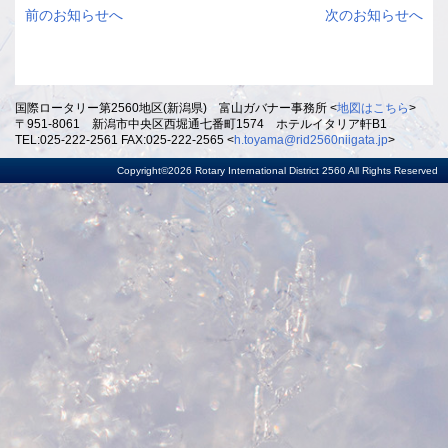
前のお知らせへ
次のお知らせへ
国際ロータリー第2560地区(新潟県) 富山ガバナー事務所 <
地図はこちら
>
〒951-8061 新潟市中央区西堀通七番町1574 ホテルイタリア軒B1
TEL:025-222-2561 FAX:025-222-2565 <
h.toyama@rid2560niigata.jp
>
Copyright©2026 Rotary International District 2560 All Rights Reserved