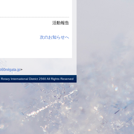
活動報告
次のお知らせへ
60niigata.jp
>
otary International District 2560 All Rights Reserved