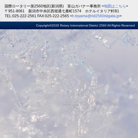
国際ロータリー第2560地区(新潟県) 富山ガバナー事務所 <
地図はこちら
>
〒951-8061 新潟市中央区西堀通七番町1574 ホテルイタリア軒B1
TEL:025-222-2561 FAX:025-222-2565 <
h.toyama@rid2560niigata.jp
>
Copyright©2026 Rotary International District 2560 All Rights Reserved