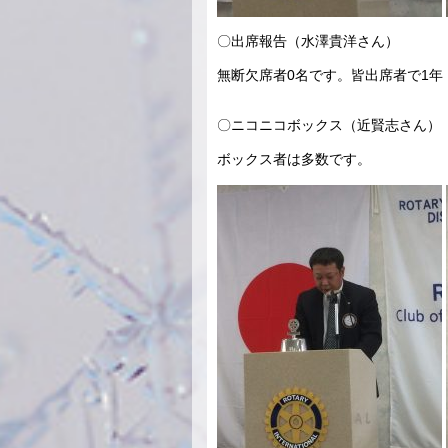
〇出席報告（水澤貴洋さん）
無断欠席者0名です。皆出席者で1年
〇ニコニコボックス（近賢志さん）
ボックス者は多数です。