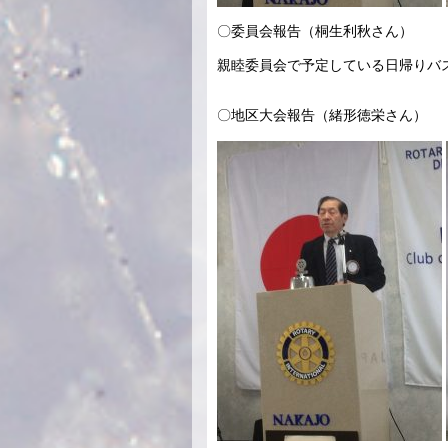
〇委員会報告（桐生利秋さん）
親睦委員会で予定している日帰りバ
〇地区大会報告（緒形徳栄さん）