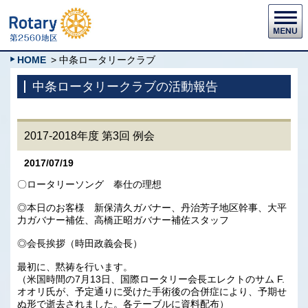
HOME
> 中条ロータリークラブ
中条ロータリークラブの活動報告
2017-2018年度 第3回 例会
2017/07/19
〇ロータリーソング 奉仕の理想
◎本日のお客様 新保清久ガバナー、丹治芳子地区幹事、大平
力ガバナー補佐、高橋正昭ガバナー補佐スタッフ
◎会長挨拶（時田政義会長）
最初に、黙祷を行います。
（米国時間の7月13日、国際ロータリー会長エレクトのサム F.
オオリ氏が、予定通りに受けた手術後の合併症により、予期せ
ぬ形で逝去されました。各テーブルに資料配布）