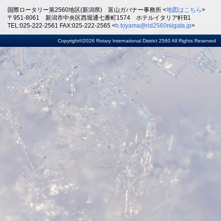
国際ロータリー第2560地区(新潟県) 富山ガバナー事務所 <
地図はこちら
>
〒951-8061 新潟市中央区西堀通七番町1574 ホテルイタリア軒B1
TEL:025-222-2561 FAX:025-222-2565 <
h.toyama@rid2560niigata.jp
>
Copyright©2026 Rotary International District 2560 All Rights Reserved